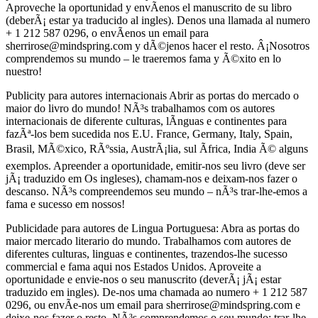
Aproveche la oportunidad y envÃ­enos el manuscrito de su libro
(deberÃ¡ estar ya traducido al ingles). Denos una llamada al numero
+ 1 212 587 0296, o envÃ­enos un email para
sherrirose@mindspring.com y dÃ©jenos hacer el resto. Â¡Nosotros
comprendemos su mundo – le traeremos fama y Ã©xito en lo
nuestro!
Publicity para autores internacionais Abrir as portas do mercado o
maior do livro do mundo! NÃ³s trabalhamos com os autores
internacionais de diferente culturas, lÃ­nguas e continentes para
fazÃª-los bem sucedida nos E.U. France, Germany, Italy, Spain,
Brasil, MÃ©xico, RÃºssia, AustrÃ¡lia, sul Ãfrica, India Ã© alguns
exemplos. Apreender a oportunidade, emitir-nos seu livro (deve ser
jÃ¡ traduzido em Os ingleses), chamam-nos e deixam-nos fazer o
descanso. NÃ³s compreendemos seu mundo – nÃ³s trar-lhe-emos a
fama e sucesso em nossos!
Publicidade para autores de Lingua Portuguesa: Abra as portas do
maior mercado literario do mundo. Trabalhamos com autores de
diferentes culturas, linguas e continentes, trazendos-lhe sucesso
commercial e fama aqui nos Estados Unidos. Aproveite a
oportunidade e envie-nos o seu manuscrito (deverÃ¡ jÃ¡ estar
traduzido em ingles). De-nos uma chamada ao numero + 1 212 587
0296, ou envÃ­e-nos um email para sherrirose@mindspring.com e
deixe-nos fazer o resto. NÃ³s comprendemos o seu mundo; trar-lhe-