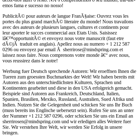
emos fama e sucesso no nosso!
PublicitÃ© pour auteurs de langue FranÃ§aise: Ouvrez vous les
portes du plus grand marchÃ© literaire du monde! Nous travailons
avec des auteurs de plusieurs langues, cultures et continents pour
leur aporter le succes commercial aux Etats Unis. Saisissez
lâ€™opportunitÃ© et envoyez nous votre manuscrit (faut etre
dÃ©jÃ traduit en anglais). Apellez nous au numero + 1 212 587
0296 ou envoyez par email Ã sherrirose@mindspring.com et
laissez nous faire. Nous comprenons votre monde â€“ avec nous,
vous reussirez dans le notre!
Werbung fuer Deutsch sprechende Autoren: Wir eroeffnen Ihnen die
Tueren zum groessten Buchmarktes der Welt! Wir haben bereits mit
Autoren aus den unterschiedlichsten Kulturen, Sprachen und
Kontinenten gearbeitet und diese in den USA erfolgreich gemacht.
Beispiele sind Autoren aus Frankreich, Deutschland, Italien,
Spanien, Brasilien, Mexiko, Russland, Australien, Sued Afrika und
Indien. Nutzen Sie die Gelegenheit und schicken Sie uns Ihr Buch
(muss bereits ins Englische uebersetzt sein). Rufen Sie uns an unter
der Nummer +1 212 587 0296, oder schicken Sie uns ein Email an
sherrirosen@mindspring.com und wir erledigen alles Weitere fuer
Sie. Wir verstehen Ihre Welt, wir werden Sie Erfolg in unsere
bringen.