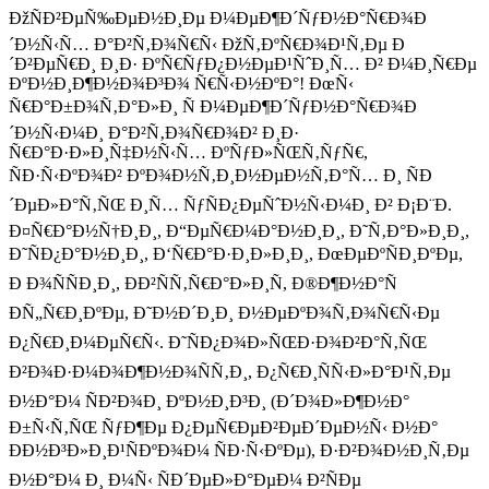
ÐžÑÐ²ÐµÑ‰ÐµÐ½Ð¸Ðµ Ð¼ÐµÐ¶Ð´ÑƒÐ½Ð°Ñ€Ð¾Ð
´Ð½Ñ‹Ñ… Ð°Ð²Ñ‚Ð¾Ñ€Ñ‹ ÐžÑ‚ÐºÑ€Ð¾Ð¹Ñ‚Ðµ Ð
´Ð²ÐµÑ€Ð¸ Ð¸Ð· ÐºÑ€ÑƒÐ¿Ð½ÐµÐ¹ÑˆÐ¸Ñ… Ð² Ð¼Ð¸Ñ€Ðµ
ÐºÐ½Ð¸Ð¶Ð½Ð¾Ð³Ð¾ Ñ€Ñ‹Ð½ÐºÐ°! ÐœÑ‹
Ñ€Ð°Ð±Ð¾Ñ‚Ð°Ð»Ð¸ Ñ Ð¼ÐµÐ¶Ð´ÑƒÐ½Ð°Ñ€Ð¾Ð
´Ð½Ñ‹Ð¼Ð¸ Ð°Ð²Ñ‚Ð¾Ñ€Ð¾Ð² Ð¸Ð·
Ñ€Ð°Ð·Ð»Ð¸Ñ‡Ð½Ñ‹Ñ… ÐºÑƒÐ»ÑŒÑ‚ÑƒÑ€,
ÑÐ·Ñ‹ÐºÐ¾Ð² ÐºÐ¾Ð½Ñ‚Ð¸Ð½ÐµÐ½Ñ‚Ð°Ñ… Ð¸ ÑÐ
´ÐµÐ»Ð°Ñ‚ÑŒ Ð¸Ñ… ÑƒÑÐ¿ÐµÑˆÐ½Ñ‹Ð¼Ð¸ Ð² Ð¡Ð¨Ð.
Ð¤Ñ€Ð°Ð½Ñ†Ð¸Ð¸, Ð“ÐµÑ€Ð¼Ð°Ð½Ð¸Ð¸, Ð˜Ñ‚Ð°Ð»Ð¸Ð¸,
Ð˜ÑÐ¿Ð°Ð½Ð¸Ð¸, Ð‘Ñ€Ð°Ð·Ð¸Ð»Ð¸Ð¸, ÐœÐµÐºÑÐ¸ÐºÐµ,
Ð Ð¾ÑÑÐ¸Ð¸, ÐÐ²ÑÑ‚Ñ€Ð°Ð»Ð¸Ñ, Ð®Ð¶Ð½Ð°Ñ
ÐÑ„Ñ€Ð¸ÐºÐµ, Ð˜Ð½Ð´Ð¸Ð¸ Ð½ÐµÐºÐ¾Ñ‚Ð¾Ñ€Ñ‹Ðµ
Ð¿Ñ€Ð¸Ð¼ÐµÑ€Ñ‹. Ð˜ÑÐ¿Ð¾Ð»ÑŒÐ·Ð¾Ð²Ð°Ñ‚ÑŒ
Ð²Ð¾Ð·Ð¼Ð¾Ð¶Ð½Ð¾ÑÑ‚Ð¸, Ð¿Ñ€Ð¸ÑÑ‹Ð»Ð°Ð¹Ñ‚Ðµ
Ð½Ð°Ð¼ ÑÐ²Ð¾Ð¸ ÐºÐ½Ð¸Ð³Ð¸ (Ð´Ð¾Ð»Ð¶Ð½Ð°
Ð±Ñ‹Ñ‚ÑŒ ÑƒÐ¶Ðµ Ð¿ÐµÑ€ÐµÐ²ÐµÐ´ÐµÐ½Ñ‹ Ð½Ð°
ÐÐ½Ð³Ð»Ð¸Ð¹ÑÐºÐ¾Ð¼ ÑÐ·Ñ‹ÐºÐµ), Ð·Ð²Ð¾Ð½Ð¸Ñ‚Ðµ
Ð½Ð°Ð¼ Ð¸ Ð¼Ñ‹ ÑÐ´ÐµÐ»Ð°ÐµÐ¼ Ð²ÑÐµ