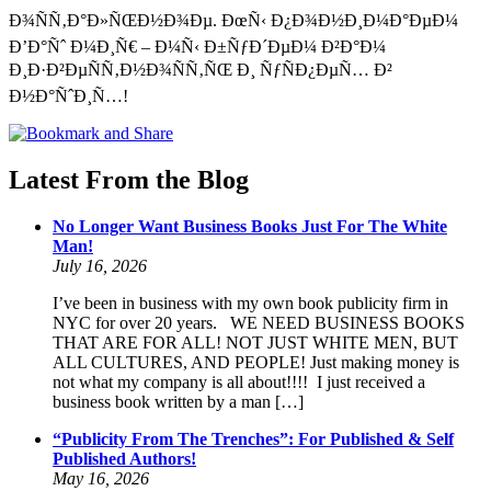
Ð¾ÑÑ‚Ð°Ð»ÑŒÐ½Ð¾Ðµ. ÐœÑ‹ Ð¿Ð¾Ð½Ð¸Ð¼Ð°ÐµÐ¼
Ð’Ð°Ñˆ Ð¼Ð¸Ñ€ – Ð¼Ñ‹ Ð±ÑƒÐ´ÐµÐ¼ Ð²Ð°Ð¼
Ð¸Ð·Ð²ÐµÑÑ‚Ð½Ð¾ÑÑ‚ÑŒ Ð¸ ÑƒÑÐ¿ÐµÑ… Ð²
Ð½Ð°ÑˆÐ¸Ñ…!
Latest From the Blog
No Longer Want Business Books Just For The White
Man!
July 16, 2026
I’ve been in business with my own book publicity firm in
NYC for over 20 years. WE NEED BUSINESS BOOKS
THAT ARE FOR ALL! NOT JUST WHITE MEN, BUT
ALL CULTURES, AND PEOPLE! Just making money is
not what my company is all about!!!! I just received a
business book written by a man […]
“Publicity From The Trenches”: For Published & Self
Published Authors!
May 16, 2026